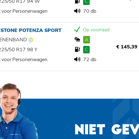
225/50 R17 94 W
C
t voor Personenwagen
70 db
Op voorraad
ESTONE POTENZA SPORT
ZOENENBAND
A
€ 145,39
225/50 R17 98 Y
C
t voor Personenwagen
72 db
NIET GE