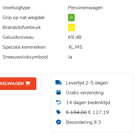
Voertuigtype
Personenwagen
Grip op nat wegdek
B
Brandstofverbruik
D
Geluidsniveau
69 dB
Speciale kenmerken
XL,MS
Sneeuwvloksymbool
Ja
Levertijd 2-5 dagen
NKELWAGEN
Gratis verzending
14 dagen bedenktijd
€ 194,00
€ 127,19
Beoordeling 9,3