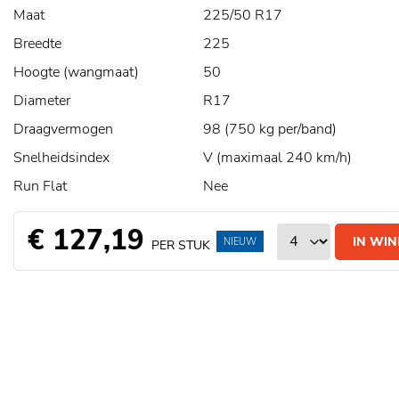
Maat
225/50 R17
Breedte
225
Hoogte (wangmaat)
50
Diameter
R17
Draagvermogen
98 (750 kg per/band)
Snelheidsindex
V (maximaal 240 km/h)
Run Flat
Nee
€ 127,19
IN WI
NIEUW
PER STUK