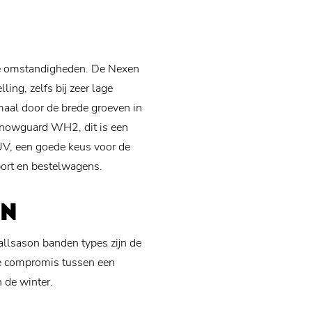
se omstandigheden. De Nexen
ing, zelfs bij zeer lage
aal door de brede groeven in
Snowguard WH2, dit is een
UV, een goede keus voor de
ort en bestelwagens.
EN
allsason banden types zijn de
de compromis tussen een
 de winter.