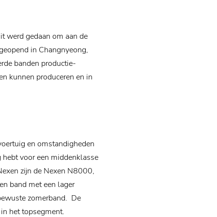
Dit werd gedaan om aan de
ek geopend in Changnyeong,
erde banden productie-
den kunnen produceren en in
 voertuig en omstandigheden
g hebt voor een middenklasse
 Nexen zijn de Nexen N8000,
en band met een lager
eubewuste zomerband. De
 in het topsegment.