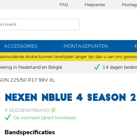
FAQ
Helpcenter
Montag
ACCESSOIRES
MONTAGEPUNTEN
anhoudende drukte kunnen levertijden langer zijn dan u van ons gewen
vering in Nederland en België
14 dagen bedenk
ON 225/50 R17 98V XL
NEXEN NBLUE 4 SEASON 2
4 SEIZOENENBAND
Op voorraad (direct leverbaar)
Bandspecificaties