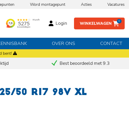
epunten
Word montagepunt
Acties
Vacatures
0
Login
WINKELWAGEN
KENNISBANK
OVER ONS
CONTACT
d bent!
tijd
Best beoordeeld met 9.3
25/50 R17 98V XL