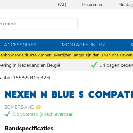
FAQ
Helpcenter
Montag
ACCESSOIRES
MONTAGEPUNTEN
anhoudende drukte kunnen levertijden langer zijn dan u van ons gewen
vering in Nederland en België
14 dagen bedenk
atible 185/55 R15 82H
NEXEN N BLUE S COMPATI
ZOMERBAND
Op voorraad (direct leverbaar)
Bandspecificaties