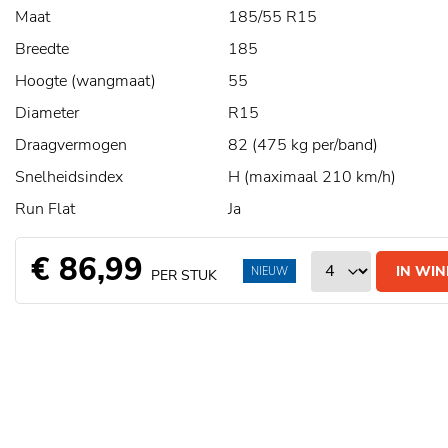
Maat
185/55 R15
Breedte
185
Hoogte (wangmaat)
55
Diameter
R15
Draagvermogen
82 (475 kg per/band)
Snelheidsindex
H (maximaal 210 km/h)
Run Flat
Ja
€ 86,99
IN WI
NIEUW
PER STUK