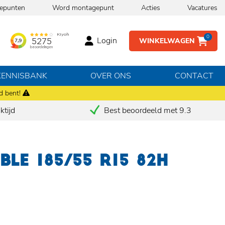
epunten
Word montagepunt
Acties
Vacatures
0
Login
WINKELWAGEN
KENNISBANK
OVER ONS
CONTACT
d bent!
tijd
Best beoordeeld met 9.3
BLE 185/55 R15 82H