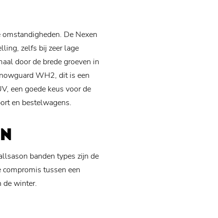
se omstandigheden. De Nexen
ing, zelfs bij zeer lage
aal door de brede groeven in
Snowguard WH2, dit is een
UV, een goede keus voor de
ort en bestelwagens.
EN
allsason banden types zijn de
de compromis tussen een
 de winter.