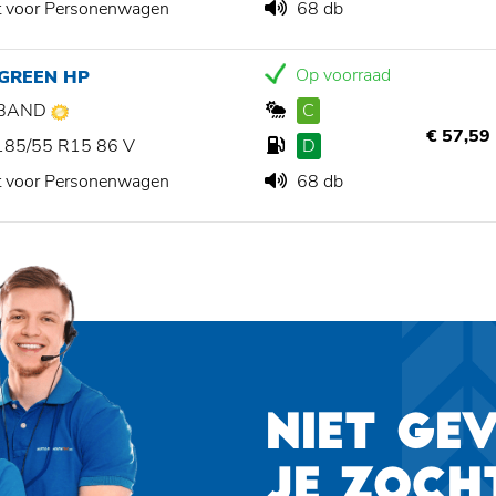
t voor Personenwagen
68 db
Op voorraad
 GREEN HP
BAND
C
€ 57,59
185/55 R15 86 V
D
t voor Personenwagen
68 db
NIET GE
JE ZOCH