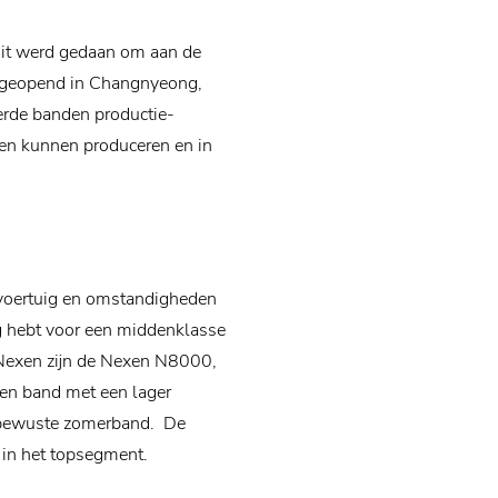
Dit werd gedaan om aan de
ek geopend in Changnyeong,
erde banden productie-
den kunnen produceren en in
 voertuig en omstandigheden
g hebt voor een middenklasse
 Nexen zijn de Nexen N8000,
en band met een lager
eubewuste zomerband. De
 in het topsegment.