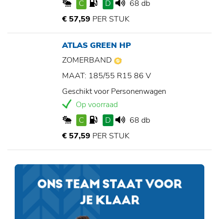
C
D
68 db
€ 57,59
PER STUK
ATLAS GREEN HP
ZOMERBAND
MAAT: 185/55 R15 86 V
Geschikt voor Personenwagen
Op voorraad
C
D
68 db
€ 57,59
PER STUK