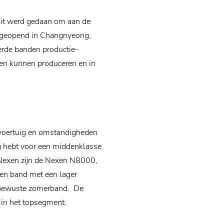
Dit werd gedaan om aan de
ek geopend in Changnyeong,
erde banden productie-
den kunnen produceren en in
 voertuig en omstandigheden
g hebt voor een middenklasse
 Nexen zijn de Nexen N8000,
en band met een lager
eubewuste zomerband. De
 in het topsegment.