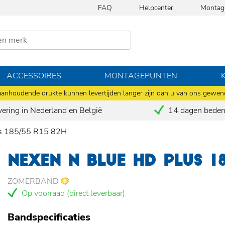
FAQ
Helpcenter
Montag
ACCESSOIRES
MONTAGEPUNTEN
anhoudende drukte kunnen levertijden langer zijn dan u van ons gewen
vering in Nederland en België
14 dagen bedenk
s 185/55 R15 82H
NEXEN N BLUE HD PLUS 1
ZOMERBAND
Op voorraad (direct leverbaar)
Bandspecificaties