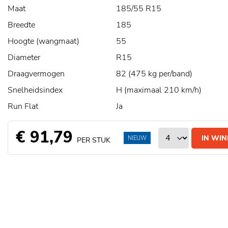
Maat
185/55 R15
Breedte
185
Hoogte (wangmaat)
55
Diameter
R15
Draagvermogen
82 (475 kg per/band)
Snelheidsindex
H (maximaal 210 km/h)
Run Flat
Ja
€ 91,79
IN WI
NIEUW
PER STUK