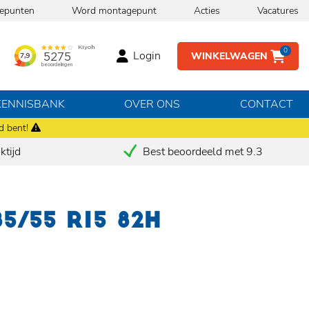
epunten
Word montagepunt
Acties
Vacatures
0
Login
WINKELWAGEN
KENNISBANK
OVER ONS
CONTACT
d bent!
tijd
Best beoordeeld met 9.3
85/55 R15 82H