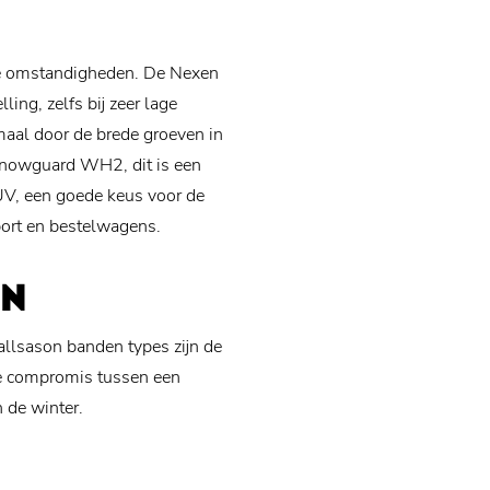
se omstandigheden. De Nexen
ing, zelfs bij zeer lage
aal door de brede groeven in
Snowguard WH2, dit is een
UV, een goede keus voor de
ort en bestelwagens.
EN
allsason banden types zijn de
de compromis tussen een
 de winter.