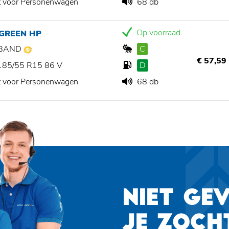
t voor Personenwagen
68 db
Op voorraad
 GREEN HP
BAND
C
€ 57,59
185/55 R15 86 V
D
t voor Personenwagen
68 db
NIET GE
JE ZOCH