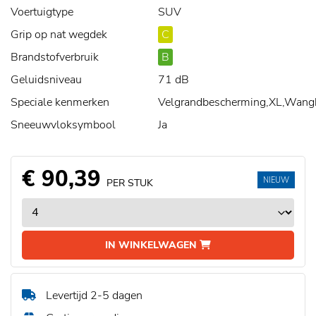
Voertuigtype
SUV
Grip op nat wegdek
C
Brandstofverbruik
B
Geluidsniveau
71 dB
Speciale kenmerken
Velgrandbescherming,XL,Wang
Sneeuwvloksymbool
Ja
€ 90,39
NIEUW
PER STUK
IN WINKELWAGEN
Levertijd 2-5 dagen