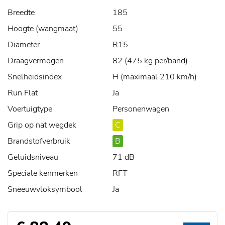
Breedte
185
Hoogte (wangmaat)
55
Diameter
R15
Draagvermogen
82 (475 kg per/band)
Snelheidsindex
H (maximaal 210 km/h)
Run Flat
Ja
Voertuigtype
Personenwagen
Grip op nat wegdek
C
Brandstofverbruik
B
Geluidsniveau
71 dB
Speciale kenmerken
RFT
Sneeuwvloksymbool
Ja