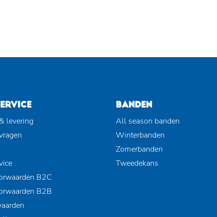
ERVICE
BANDEN
& levering
All season banden
 vragen
Winterbanden
Zomerbanden
vice
Tweedekans
orwaarden B2C
orwaarden B2B
waarden