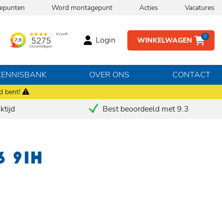
epunten
Word montagepunt
Acties
Vacatures
0
Login
WINKELWAGEN
KENNISBANK
OVER ONS
CONTACT
d bent!
tijd
Best beoordeeld met 9.3
6 91H