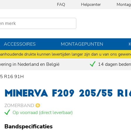
FAQ
Helpcenter
Montag
ACCESSOIRES
MONTAGEPUNTEN
anhoudende drukte kunnen levertijden langer zijn dan u van ons gewen
vering in Nederland en België
14 dagen bedenk
5 R16 91H
MINERVA F209 205/55 R1
ZOMERBAND
Op voorraad (direct leverbaar)
Bandspecificaties