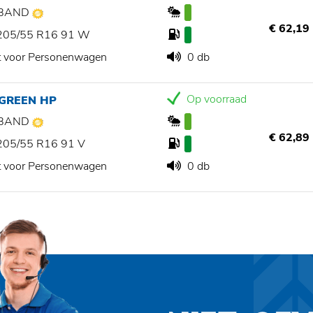
BAND
€ 62,19
205/55 R16 91 W
t voor Personenwagen
0 db
Op voorraad
 GREEN HP
BAND
€ 62,89
205/55 R16 91 V
t voor Personenwagen
0 db