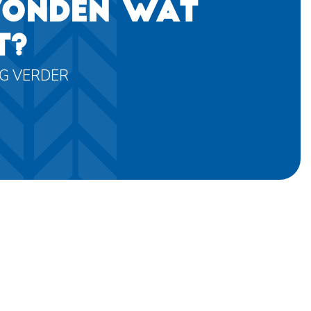
VONDEN WAT
T?
AG VERDER