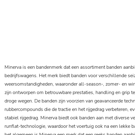
Minerva is een bandenmerk dat een assortiment banden aanb
bedrijfswagens. Het merk biedt banden voor verschillende se
weersomstandigheden, waaronder all-season-, zomer- en wi
zijn ontworpen om betrouwbare prestaties, handling en grip te
droge wegen. De banden zijn voorzien van geavanceerde techn
rubbercompounds die de tractie en het rijgedrag verbeteren, e
stabiel rijgedrag. Minerva biedt ook banden aan met diverse v
runflat-technologie, waardoor het voertuig ook na een lekke ba
het algemeen is Minerva een merk dat een reeks banden aanb