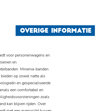
OVERIGE INFORMATIE
iedt voor personenwagens en
izoenen en
nterbanden. Minerva-banden
 bieden op zowel natte als
ologieën en gespecialiseerde
venals een comfortabel en
eiligheidsvoorzieningen zoals
nd kan blijven rijden. Over
iedt met een evenwicht tussen