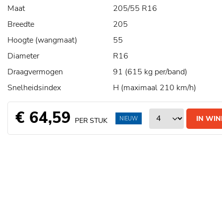
Maat
205/55 R16
Breedte
205
Hoogte (wangmaat)
55
Diameter
R16
Draagvermogen
91 (615 kg per/band)
Snelheidsindex
H (maximaal 210 km/h)
€ 64,59
IN WI
NIEUW
PER STUK