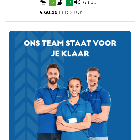
D
D
68 db
€ 60,19
PER STUK