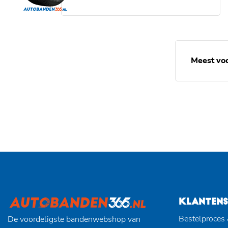
Meest vo
KLANTENS
Bestelproces 
De voordeligste bandenwebshop van