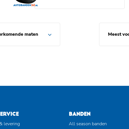
orkomende maten
Meest vo
ERVICE
BANDEN
& levering
All season banden