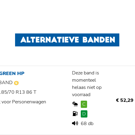
ALTERNATIEVE BANDEN
Deze band is
 GREEN HP
momenteel
BAND
helaas niet op
185/70 R13 86 T
voorraad
€ 52,29
t voor Personenwagen
C
D
68 db