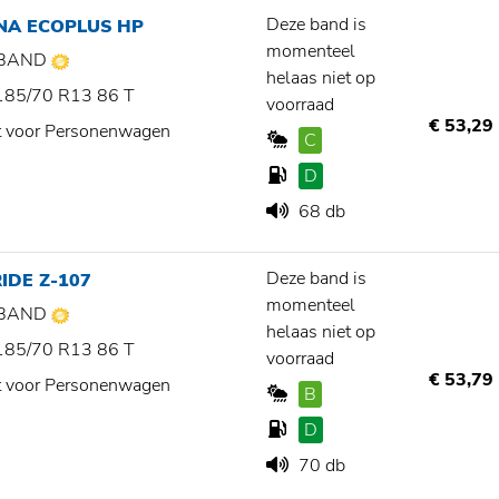
Deze band is
NA ECOPLUS HP
momenteel
BAND
helaas niet op
185/70 R13 86 T
voorraad
€ 53,29
t voor Personenwagen
C
D
68 db
Deze band is
IDE Z-107
momenteel
BAND
helaas niet op
185/70 R13 86 T
voorraad
€ 53,79
t voor Personenwagen
B
D
70 db