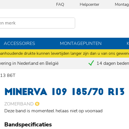
FAQ
Helpcenter
Montag
ACCESSOIRES
MONTAGEPUNTEN
anhoudende drukte kunnen levertijden langer zijn dan u van ons gewen
vering in Nederland en België
14 dagen bedenk
R13 86T
MINERVA 109 185/70 R13
ZOMERBAND
Deze band is momenteel helaas niet op voorraad
Bandspecificaties