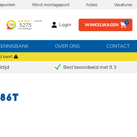
epunten
Word montagepunt
Acties
Vacatures
0
Login
WINKELWAGEN
KENNISBANK
OVER ONS
CONTACT
d bent!
tijd
Best beoordeeld met 9.3
 86T