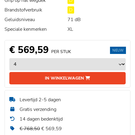
Grip op nat wegdek
D
Brandstofverbruik
D
Geluidsniveau
71 dB
Speciale kenmerken
XL
€ 569,59
NIEUW
PER STUK
IN WINKELWAGEN
Levertijd 2-5 dagen
Gratis verzending
14 dagen bedenktijd
€ 768,50
€ 569,59