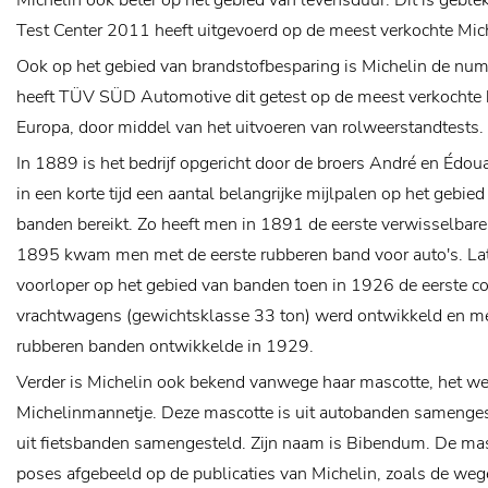
Michelin ook beter op het gebied van levensduur. Dit is geble
Test Center 2011 heeft uitgevoerd op de meest verkochte Mic
Ook op het gebied van brandstofbesparing is Michelin de nu
heeft TÜV SÜD Automotive dit getest op de meest verkochte 
Europa, door middel van het uitvoeren van rolweerstandtests.
In 1889 is het bedrijf opgericht door de broers André en Édoua
in een korte tijd een aantal belangrijke mijlpalen op het gebie
banden bereikt. Zo heeft men in 1891 de eerste verwisselbare
1895 kwam men met de eerste rubberen band voor auto's. Lat
voorloper op het gebied van banden toen in 1926 de eerste c
vrachtwagens (gewichtsklasse 33 ton) werd ontwikkeld en men
rubberen banden ontwikkelde in 1929.
Verder is Michelin ook bekend vanwege haar mascotte, het 
Michelinmannetje. Deze mascotte is uit autobanden samenge
uit fietsbanden samengesteld. Zijn naam is Bibendum. De mas
poses afgebeeld op de publicaties van Michelin, zoals de weg