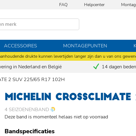
FAQ
Helpcenter
Montag
ACCESSOIRES
MONTAGEPUNTEN
anhoudende drukte kunnen levertijden langer zijn dan u van ons gewen
vering in Nederland en België
14 dagen bedenk
ATE 2 SUV 225/65 R17 102H
MICHELIN CROSSCLIMATE 
4 SEIZOENENBAND
Deze band is momenteel helaas niet op voorraad
Bandspecificaties