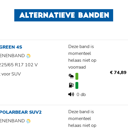
ALTERNATIEVE BANDEN
Deze band is
GREEN 4S
momenteel
ZOENENBAND
helaas niet op
225/65 R17 102 V
voorraad
€ 74,89
t voor SUV
0 db
Deze band is
 POLARBEAR SUV2
momenteel
ZOENENBAND
helaas niet op