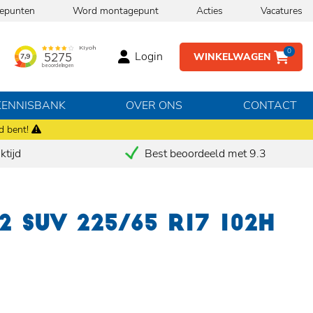
epunten
Word montagepunt
Acties
Vacatures
0
Login
WINKELWAGEN
KENNISBANK
OVER ONS
CONTACT
d bent!
tijd
Best beoordeeld met 9.3
2 SUV 225/65 R17 102H