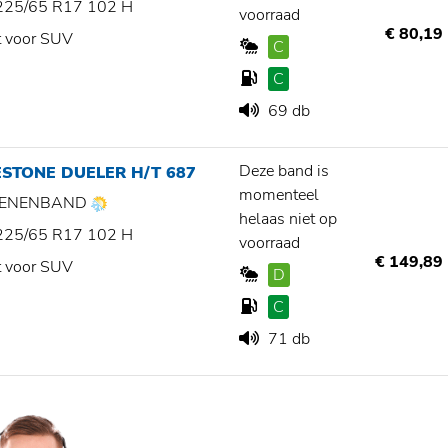
225/65 R17 102 H
voorraad
€ 80,19
t voor SUV
C
C
69 db
Deze band is
STONE DUELER H/T 687
momenteel
ZOENENBAND
helaas niet op
225/65 R17 102 H
voorraad
€ 149,89
t voor SUV
D
C
71 db