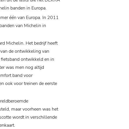
ken uit de tests die het DEKRA
helin banden in Europa.
mmer één van Europa. In 2011
banden van Michelin in
rd Michelin. Het bedrijf heeft
d van de ontwikkeling van
 fietsband ontwikkeld en in
er was men nog altijd
omfort band voor
 ook voor treinen de eerste
wereldberoemde
steld, maar voorheen was het
cotte wordt in verschillende
enkaart.