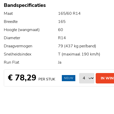
Bandspecificaties
Maat
165/60 R14
Breedte
165
Hoogte (wangmaat)
60
Diameter
R14
Draagvermogen
79 (437 kg per/band)
Snelheidsindex
T (maximaal 190 km/h)
Run Flat
Ja
€ 78,29
IN WI
NIEUW
PER STUK