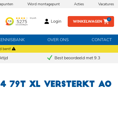
epunten
Word montagepunt
Acties
Vacatures
0
Login
WINKELWAGEN
KENNISBANK
OVER ONS
CONTACT
d bent!
tijd
Best beoordeeld met 9.3
14 79T XL VERSTERKT AO