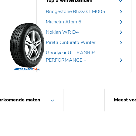
Top 5 winterbanden
Bridgestone Blizzak LM005
Michelin Alpin 6
Nokian WR D4
Pirelli Cinturato Winter
Goodyear ULTRAGRIP
PERFORMANCE +
orkomende maten
Meest vo