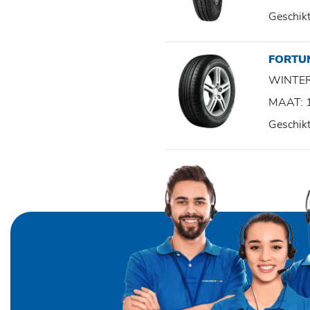
Geschik
FORTU
WINTE
MAAT: 
Geschik