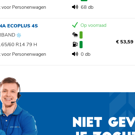
t voor Personenwagen
68 db
Op voorraad
NA ECOPLUS 4S
RBAND
€ 53,59
165/60 R14 79 H
t voor Personenwagen
0 db
NIET GE