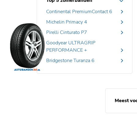
Top 5 zomerbanden
Continental PremiumContact 6
Michelin Primacy 4
Pirelli Cinturato P7
Goodyear ULTRAGRIP
PERFORMANCE +
Bridgestone Turanza 6
Meest vo