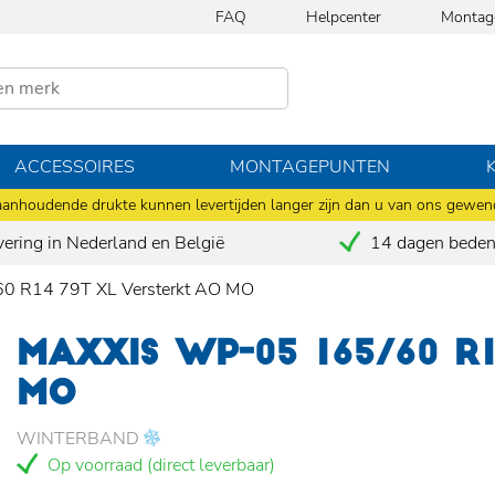
FAQ
Helpcenter
Montag
ACCESSOIRES
MONTAGEPUNTEN
anhoudende drukte kunnen levertijden langer zijn dan u van ons gewen
vering in Nederland en België
14 dagen bedenk
 R14 79T XL Versterkt AO MO
MAXXIS WP-05 165/60 R
MO
WINTERBAND
Op voorraad (direct leverbaar)