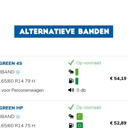
ALTERNATIEVE BANDEN
Op voorraad
GREEN 4S
RBAND
€ 54,19
165/60 R14 79 H
t voor Personenwagen
0 db
Op voorraad
 GREEN HP
RBAND
C
€ 52,89
165/60 R14 75 H
D