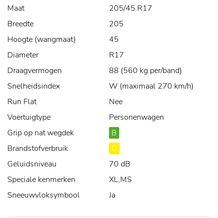
Maat
205/45 R17
Breedte
205
Hoogte (wangmaat)
45
Diameter
R17
Draagvermogen
88 (560 kg per/band)
Snelheidsindex
W (maximaal 270 km/h)
Run Flat
Nee
Voertuigtype
Personenwagen
Grip op nat wegdek
B
Brandstofverbruik
D
Geluidsniveau
70 dB
Speciale kenmerken
XL,MS
Sneeuwvloksymbool
Ja