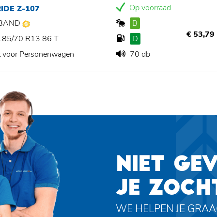
Op voorraad
IDE Z-107
BAND
B
€ 53,79
185/70 R13 86 T
D
t voor Personenwagen
70 db
NIET GE
JE ZOCH
WE HELPEN JE GRA