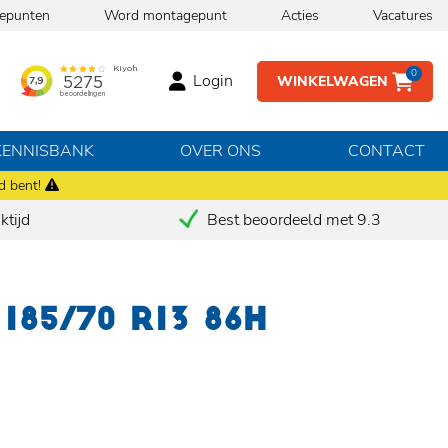
epunten
Word montagepunt
Acties
Vacatures
0
Login
WINKELWAGEN
KENNISBANK
OVER ONS
CONTACT
d bent!
tijd
Best beoordeeld met 9.3
185/70 R13 86H