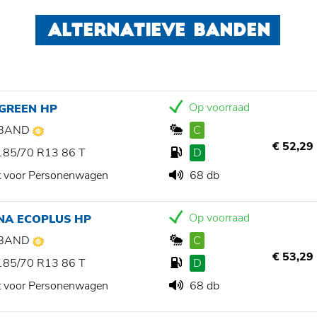
ALTERNATIEVE BANDEN
Op voorraad
 GREEN HP
BAND
C
€ 52,29
185/70 R13 86 T
D
t voor Personenwagen
68 db
Op voorraad
NA ECOPLUS HP
BAND
C
€ 53,29
185/70 R13 86 T
D
t voor Personenwagen
68 db