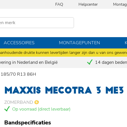
FAQ
Helpcenter
Montag
ACCESSOIRES
MONTAGEPUNTEN
anhoudende drukte kunnen levertijden langer zijn dan u van ons gewen
vering in Nederland en België
14 dagen bedenk
3 185/70 R13 86H
MAXXIS MECOTRA 3 ME3 
ZOMERBAND
Op voorraad (direct leverbaar)
Bandspecificaties