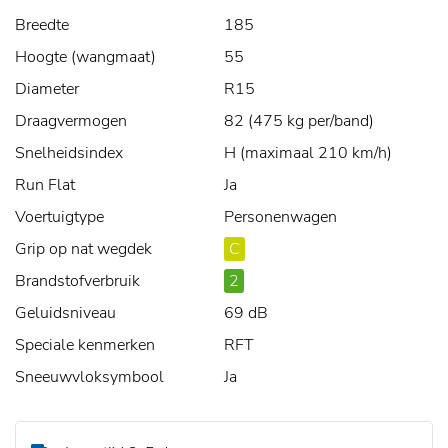
Breedte
185
Hoogte (wangmaat)
55
Diameter
R15
Draagvermogen
82 (475 kg per/band)
Snelheidsindex
H (maximaal 210 km/h)
Run Flat
Ja
Voertuigtype
Personenwagen
Grip op nat wegdek
C
Brandstofverbruik
2
Geluidsniveau
69 dB
Speciale kenmerken
RFT
Sneeuwvloksymbool
Ja