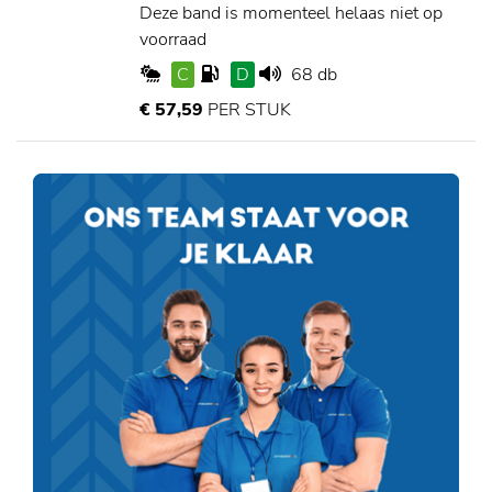
Deze band is momenteel helaas niet op
voorraad
C
D
68 db
€ 57,59
PER STUK