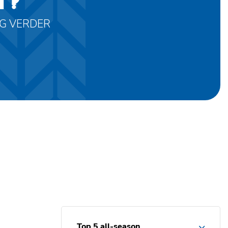
T?
AG VERDER
Top 5 all-season