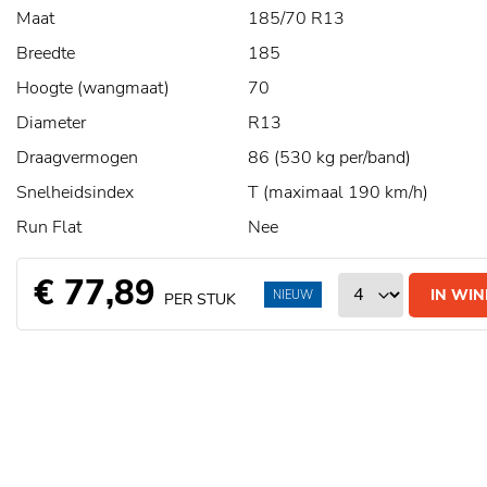
Maat
185/70 R13
Breedte
185
Hoogte (wangmaat)
70
Diameter
R13
Draagvermogen
86 (530 kg per/band)
Snelheidsindex
T (maximaal 190 km/h)
Run Flat
Nee
€ 77,89
IN WI
NIEUW
PER STUK