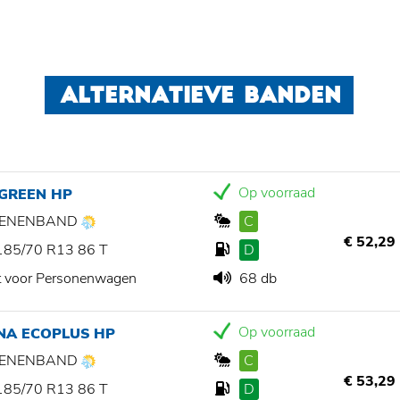
ALTERNATIEVE BANDEN
Op voorraad
 GREEN HP
ZOENENBAND
C
€ 52,29
185/70 R13 86 T
D
t voor Personenwagen
68 db
Op voorraad
NA ECOPLUS HP
ZOENENBAND
C
€ 53,29
185/70 R13 86 T
D