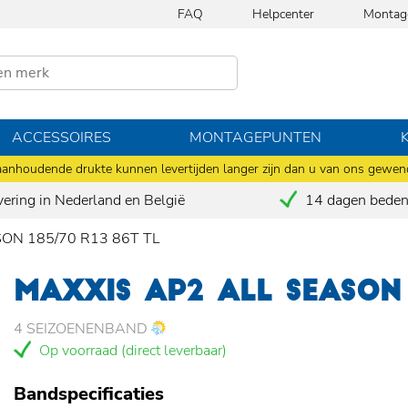
FAQ
Helpcenter
Montag
ACCESSOIRES
MONTAGEPUNTEN
anhoudende drukte kunnen levertijden langer zijn dan u van ons gewen
vering in Nederland en België
14 dagen bedenk
SON 185/70 R13 86T TL
MAXXIS AP2 ALL SEASON 
4 SEIZOENENBAND
Op voorraad (direct leverbaar)
Bandspecificaties