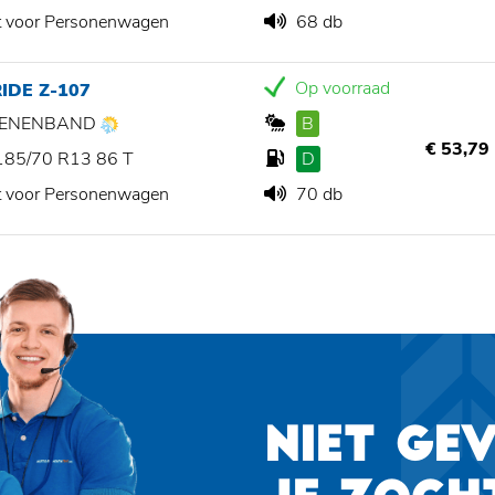
t voor Personenwagen
68 db
Op voorraad
IDE Z-107
ZOENENBAND
B
€ 53,79
185/70 R13 86 T
D
t voor Personenwagen
70 db
NIET GE