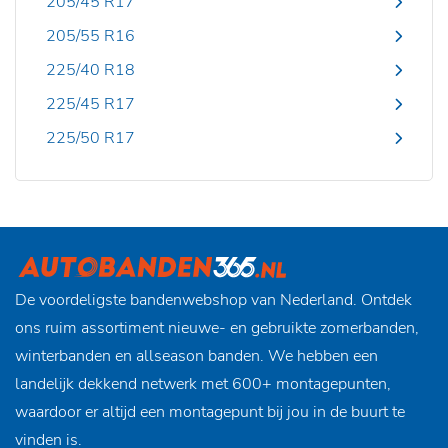
205/45 R17
205/55 R16
225/40 R18
225/45 R17
225/50 R17
De voordeligste bandenwebshop van Nederland. Ontdek
ons ruim assortiment nieuwe- en gebruikte zomerbanden,
winterbanden en allseason banden. We hebben een
landelijk dekkend netwerk met 600+ montagepunten,
waardoor er altijd een montagepunt bij jou in de buurt te
vinden is.