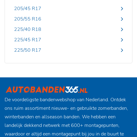
205/45 R17
205/55 R16
225/40 R18
225/45 R17
225/50 R17
De voordeligste bandenwebshop van Nederland. Ontdek
ons ruim assortiment nieuwe- en gebruikte zomerbanden,
winterbanden en allseason banden. We hebben een
landelijk dekkend netwerk met 600+ montagepunten,
waardoor er altijd een montagepunt bij jou in de buurt te