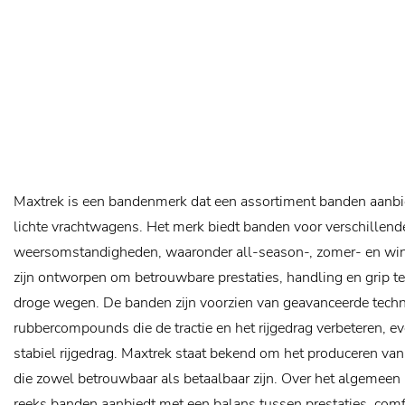
Maxtrek is een bandenmerk dat een assortiment banden aanbi
lichte vrachtwagens. Het merk biedt banden voor verschillend
weersomstandigheden, waaronder all-season-, zomer- en wi
zijn ontworpen om betrouwbare prestaties, handling en grip te
droge wegen. De banden zijn voorzien van geavanceerde techn
rubbercompounds die de tractie en het rijgedrag verbeteren, e
stabiel rijgedrag. Maxtrek staat bekend om het produceren va
die zowel betrouwbaar als betaalbaar zijn. Over het algemeen
reeks banden aanbiedt met een balans tussen prestaties, com