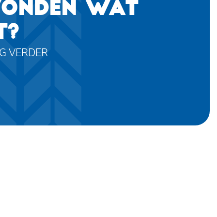
VONDEN WAT
T?
AG VERDER