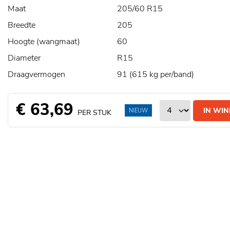
Maat
205/60 R15
Breedte
205
Hoogte (wangmaat)
60
Diameter
R15
Draagvermogen
91 (615 kg per/band)
€ 63,69
IN WI
NIEUW
PER STUK