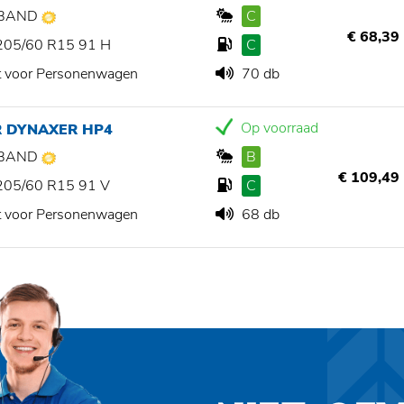
BAND
C
€ 68,39
205/60 R15 91 H
C
t voor Personenwagen
70 db
Op voorraad
R DYNAXER HP4
BAND
B
€ 109,49
205/60 R15 91 V
C
t voor Personenwagen
68 db