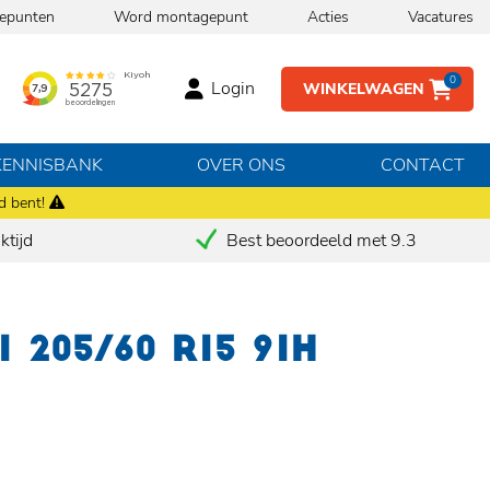
epunten
Word montagepunt
Acties
Vacatures
0
Login
WINKELWAGEN
KENNISBANK
OVER ONS
CONTACT
d bent!
tijd
Best beoordeeld met 9.3
 205/60 R15 91H