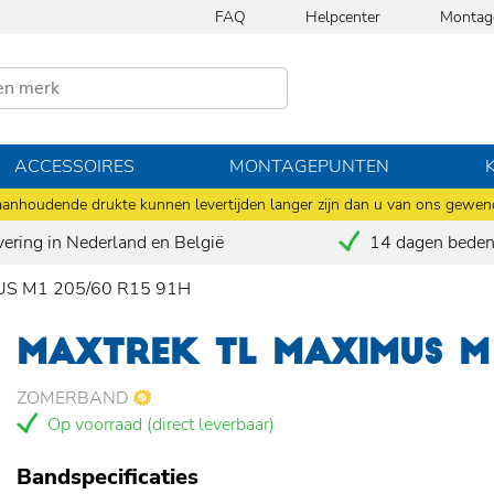
FAQ
Helpcenter
Montag
ACCESSOIRES
MONTAGEPUNTEN
anhoudende drukte kunnen levertijden langer zijn dan u van ons gewen
vering in Nederland en België
14 dagen bedenk
S M1 205/60 R15 91H
MAXTREK TL MAXIMUS M1
ZOMERBAND
Op voorraad (direct leverbaar)
Bandspecificaties