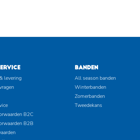
ERVICE
BANDEN
& levering
All season banden
 vragen
Winterbanden
Zomerbanden
vice
Tweedekans
orwaarden B2C
orwaarden B2B
waarden