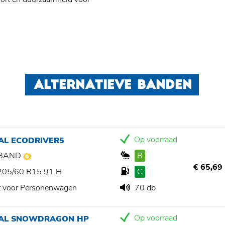
ALTERNATIEVE BANDEN
Op voorraad
AL ECODRIVER5
BAND
B
€ 65,69
205/60 R15 91 H
C
t voor Personenwagen
70 db
Op voorraad
IAL SNOWDRAGON HP