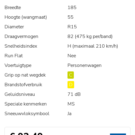
Breedte
185
Hoogte (wangmaat)
55
Diameter
R15
Draagvermogen
82 (475 kg per/band)
Snelheidsindex
H (maximaal 210 km/h)
Run Flat
Nee
Voertuigtype
Personenwagen
Grip op nat wegdek
C
Brandstofverbruik
D
Geluidsniveau
71 dB
Speciale kenmerken
MS
Sneeuwvloksymbool
Ja