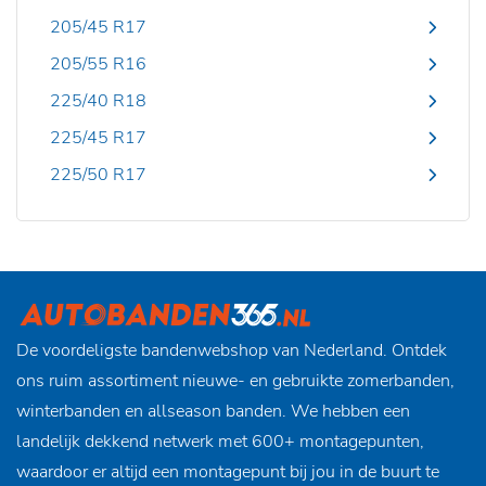
205/45 R17
205/55 R16
225/40 R18
225/45 R17
225/50 R17
De voordeligste bandenwebshop van Nederland. Ontdek
ons ruim assortiment nieuwe- en gebruikte zomerbanden,
winterbanden en allseason banden. We hebben een
landelijk dekkend netwerk met 600+ montagepunten,
waardoor er altijd een montagepunt bij jou in de buurt te