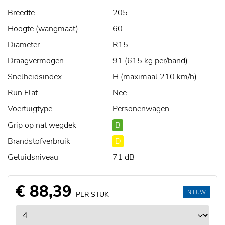
Breedte
205
Hoogte (wangmaat)
60
Diameter
R15
Draagvermogen
91 (615 kg per/band)
Snelheidsindex
H (maximaal 210 km/h)
Run Flat
Nee
Voertuigtype
Personenwagen
Grip op nat wegdek
B
Brandstofverbruik
D
Geluidsniveau
71 dB
€ 88,39
NIEUW
PER STUK