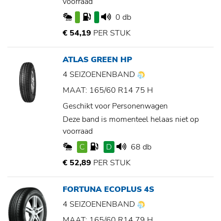
voorraad
0 db
€ 54,19
PER STUK
ATLAS GREEN HP
4 SEIZOENENBAND
MAAT: 165/60 R14 75 H
Geschikt voor Personenwagen
Deze band is momenteel helaas niet op
voorraad
C
D
68 db
€ 52,89
PER STUK
FORTUNA ECOPLUS 4S
4 SEIZOENENBAND
MAAT: 165/60 R14 79 H