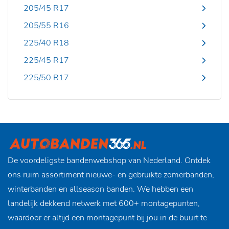
205/45 R17
205/55 R16
225/40 R18
225/45 R17
225/50 R17
De voordeligste bandenwebshop van Nederland. Ontdek
ons ruim assortiment nieuwe- en gebruikte zomerbanden,
winterbanden en allseason banden. We hebben een
landelijk dekkend netwerk met 600+ montagepunten,
waardoor er altijd een montagepunt bij jou in de buurt te