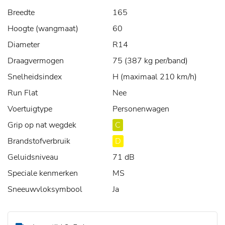
Breedte
165
Hoogte (wangmaat)
60
Diameter
R14
Draagvermogen
75 (387 kg per/band)
Snelheidsindex
H (maximaal 210 km/h)
Run Flat
Nee
Voertuigtype
Personenwagen
Grip op nat wegdek
C
Brandstofverbruik
D
Geluidsniveau
71 dB
Speciale kenmerken
MS
Sneeuwvloksymbool
Ja