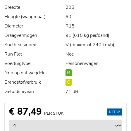
Breedte
205
Hoogte (wangmaat)
60
Diameter
R15
Draagvermogen
91 (615 kg per/band)
Snelheidsindex
V (maximaal 240 km/h)
Run Flat
Nee
Voertuigtype
Personenwagen
Grip op nat wegdek
B
Brandstofverbruik
C
Geluidsniveau
71 dB
€ 87,49
NIEUW
PER STUK