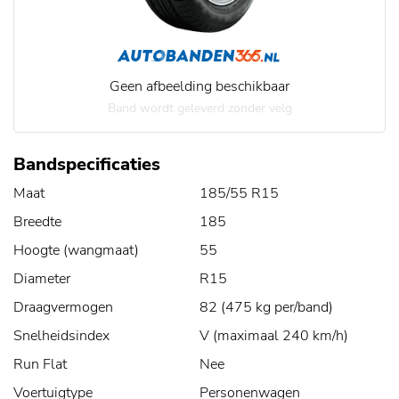
Geen afbeelding beschikbaar
Band wordt geleverd zonder velg
Bandspecificaties
Maat
185/55 R15
Breedte
185
Hoogte (wangmaat)
55
Diameter
R15
Draagvermogen
82 (475 kg per/band)
Snelheidsindex
V (maximaal 240 km/h)
Run Flat
Nee
Voertuigtype
Personenwagen