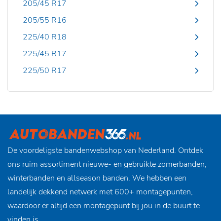
205/45 R17
205/55 R16
225/40 R18
225/45 R17
225/50 R17
De voordeligste bandenwebshop van Nederland. Ontdek
ons ruim assortiment nieuwe- en gebruikte zomerbanden,
winterbanden en allseason banden. We hebben een
landelijk dekkend netwerk met 600+ montagepunten,
waardoor er altijd een montagepunt bij jou in de buurt te
vinden is.