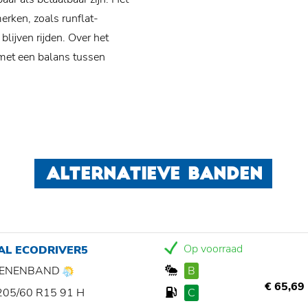
rken, zoals runflat-
lijven rijden. Over het
met een balans tussen
ALTERNATIEVE BANDEN
Op voorraad
AL ECODRIVER5
ZOENENBAND
B
€ 65,69
205/60 R15 91 H
C