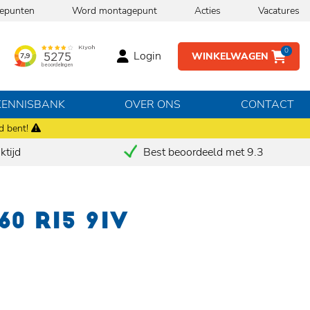
epunten
Word montagepunt
Acties
Vacatures
0
Login
WINKELWAGEN
KENNISBANK
OVER ONS
CONTACT
d bent!
tijd
Best beoordeeld met 9.3
60 R15 91V