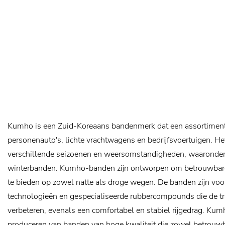
Kumho is een Zuid-Koreaans bandenmerk dat een assortiment
personenauto's, lichte vrachtwagens en bedrijfsvoertuigen. H
verschillende seizoenen en weersomstandigheden, waaronder
winterbanden. Kumho-banden zijn ontworpen om betrouwbare p
te bieden op zowel natte als droge wegen. De banden zijn vo
technologieën en gespecialiseerde rubbercompounds die de tra
verbeteren, evenals een comfortabel en stabiel rijgedrag. Ku
produceren van banden van hoge kwaliteit die zowel betrouwba