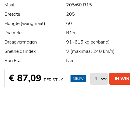
Maat
205/60 R15
Breedte
205
Hoogte (wangmaat)
60
Diameter
R15
Draagvermogen
91 (615 kg per/band)
Snelheidsindex
V (maximaal 240 km/h)
Run Flat
Nee
€ 87,09
IN WI
NIEUW
PER STUK