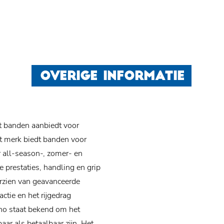
OVERIGE INFORMATIE
 banden aanbiedt voor
et merk biedt banden voor
 all-season-, zomer- en
restaties, handling en grip
orzien van geavanceerde
ctie en het rijgedrag
mho staat bekend om het
ar als betaalbaar zijn. Het