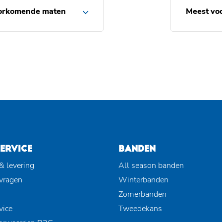
orkomende maten
Meest vo
ERVICE
BANDEN
& levering
All season banden
 vragen
Winterbanden
Zomerbanden
vice
Tweedekans