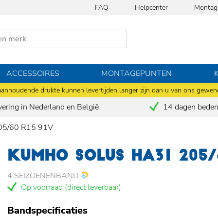
FAQ
Helpcenter
Montag
ACCESSOIRES
MONTAGEPUNTEN
anhoudende drukte kunnen levertijden langer zijn dan u van ons gewen
vering in Nederland en België
14 dagen bedenk
05/60 R15 91V
KUMHO SOLUS HA31 205/
4 SEIZOENENBAND
Op voorraad (direct leverbaar)
Bandspecificaties