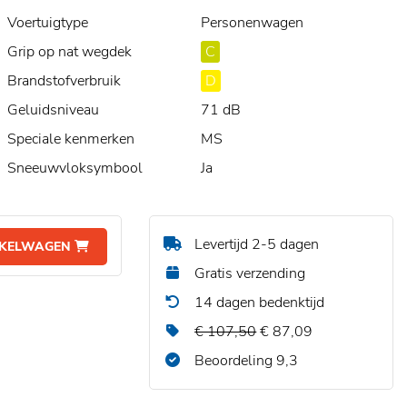
Voertuigtype
Personenwagen
Grip op nat wegdek
C
Brandstofverbruik
D
Geluidsniveau
71 dB
Speciale kenmerken
MS
Sneeuwvloksymbool
Ja
Levertijd 2-5 dagen
NKELWAGEN
Gratis verzending
14 dagen bedenktijd
€ 107,50
€ 87,09
Beoordeling 9,3