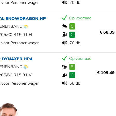
t voor Personenwagen
70 db
Op voorraad
IAL SNOWDRAGON HP
ZOENENBAND
C
€ 68,39
205/60 R15 91 H
C
t voor Personenwagen
70 db
Op voorraad
R DYNAXER HP4
ZOENENBAND
B
€ 109,49
205/60 R15 91 V
C
t voor Personenwagen
68 db