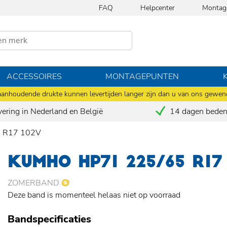
FAQ
Helpcenter
Montag
ACCESSOIRES
MONTAGEPUNTEN
anhoudende drukte kunnen levertijden langer zijn dan u van ons gewen
vering in Nederland en België
14 dagen bedenk
 R17 102V
KUMHO HP71 225/65 R17
ZOMERBAND
Deze band is momenteel helaas niet op voorraad
Bandspecificaties