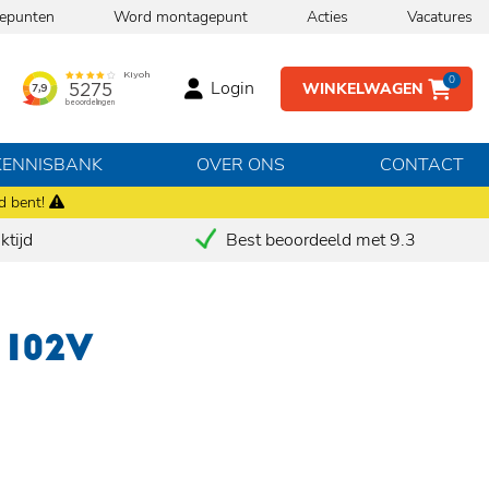
epunten
Word montagepunt
Acties
Vacatures
0
Login
WINKELWAGEN
KENNISBANK
OVER ONS
CONTACT
d bent!
tijd
Best beoordeeld met 9.3
 102V