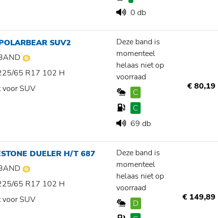
0 db
Deze band is
 POLARBEAR SUV2
momenteel
BAND
helaas niet op
225/65 R17 102 H
voorraad
€ 80,19
t voor SUV
C
C
69 db
Deze band is
STONE DUELER H/T 687
momenteel
BAND
helaas niet op
225/65 R17 102 H
voorraad
€ 149,89
t voor SUV
D