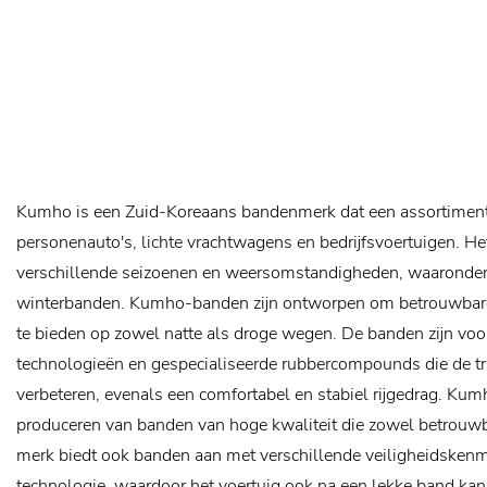
Kumho is een Zuid-Koreaans bandenmerk dat een assortiment
personenauto's, lichte vrachtwagens en bedrijfsvoertuigen. H
verschillende seizoenen en weersomstandigheden, waaronder
winterbanden. Kumho-banden zijn ontworpen om betrouwbare p
te bieden op zowel natte als droge wegen. De banden zijn vo
technologieën en gespecialiseerde rubbercompounds die de tra
verbeteren, evenals een comfortabel en stabiel rijgedrag. Ku
produceren van banden van hoge kwaliteit die zowel betrouwba
merk biedt ook banden aan met verschillende veiligheidskenme
technologie, waardoor het voertuig ook na een lekke band kan b