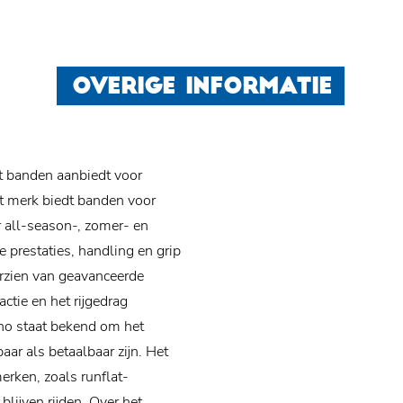
OVERIGE INFORMATIE
 banden aanbiedt voor
et merk biedt banden voor
 all-season-, zomer- en
restaties, handling en grip
orzien van geavanceerde
ctie en het rijgedrag
mho staat bekend om het
ar als betaalbaar zijn. Het
rken, zoals runflat-
lijven rijden. Over het