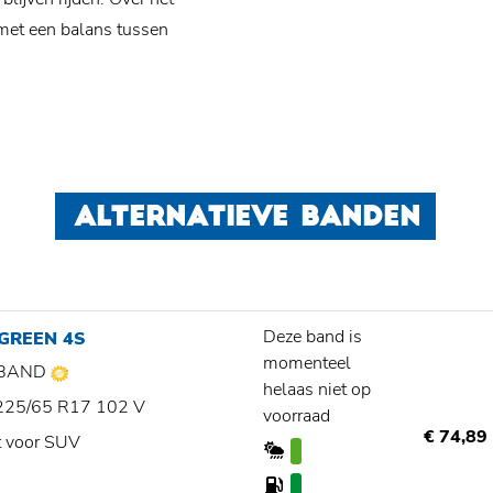
met een balans tussen
ALTERNATIEVE BANDEN
Deze band is
GREEN 4S
momenteel
BAND
helaas niet op
225/65 R17 102 V
voorraad
€ 74,89
t voor SUV