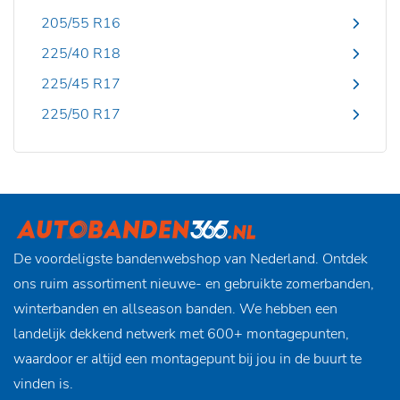
205/55 R16
225/40 R18
225/45 R17
225/50 R17
De voordeligste bandenwebshop van Nederland. Ontdek
ons ruim assortiment nieuwe- en gebruikte zomerbanden,
winterbanden en allseason banden. We hebben een
landelijk dekkend netwerk met 600+ montagepunten,
waardoor er altijd een montagepunt bij jou in de buurt te
vinden is.