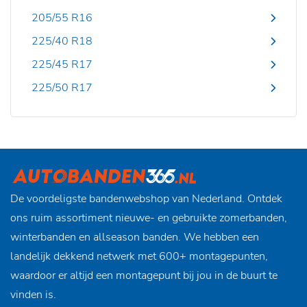
205/55 R16
225/40 R18
225/45 R17
225/50 R17
De voordeligste bandenwebshop van Nederland. Ontdek
ons ruim assortiment nieuwe- en gebruikte zomerbanden,
winterbanden en allseason banden. We hebben een
landelijk dekkend netwerk met 600+ montagepunten,
waardoor er altijd een montagepunt bij jou in de buurt te
vinden is.