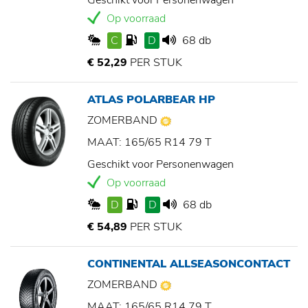
Geschikt voor Personenwagen
Op voorraad
C
D
68 db
€ 52,29
PER STUK
ATLAS POLARBEAR HP
ZOMERBAND
MAAT: 165/65 R14 79 T
Geschikt voor Personenwagen
Op voorraad
D
D
68 db
€ 54,89
PER STUK
CONTINENTAL ALLSEASONCONTACT
ZOMERBAND
MAAT: 165/65 R14 79 T