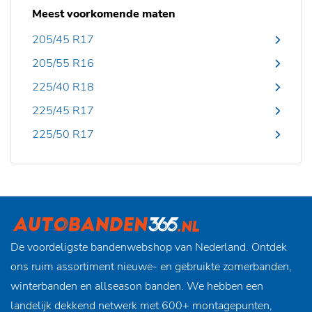
Meest voorkomende maten
205/45 R17
205/55 R16
225/40 R18
225/45 R17
225/50 R17
De voordeligste bandenwebshop van Nederland. Ontdek
ons ruim assortiment nieuwe- en gebruikte zomerbanden,
winterbanden en allseason banden. We hebben een
landelijk dekkend netwerk met 600+ montagepunten,