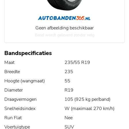
Geen afbeelding beschikbaar
Band wordt geleverd zonder velg
Bandspecificaties
Maat
235/55 R19
Breedte
235
Hoogte (wangmaat)
55
Diameter
R19
Draagvermogen
105 (925 kg per/band)
Snelheidsindex
W (maximaal 270 km/h)
Run Flat
Nee
Voertuigtype
SUV