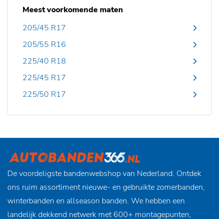
Meest voorkomende maten
205/45 R17
205/55 R16
225/40 R18
225/45 R17
225/50 R17
De voordeligste bandenwebshop van Nederland. Ontdek
ons ruim assortiment nieuwe- en gebruikte zomerbanden,
winterbanden en allseason banden. We hebben een
landelijk dekkend netwerk met 600+ montagepunten,