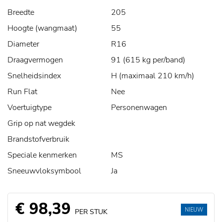
Breedte
205
Hoogte (wangmaat)
55
Diameter
R16
Draagvermogen
91 (615 kg per/band)
Snelheidsindex
H (maximaal 210 km/h)
Run Flat
Nee
Voertuigtype
Personenwagen
Grip op nat wegdek
Brandstofverbruik
Speciale kenmerken
MS
Sneeuwvloksymbool
Ja
€ 98,39
NIEUW
PER STUK