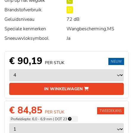
Grip op nat wegdek
C
Brandstofverbruik
D
Geluidsniveau
72 dB
Speciale kenmerken
Wangbescherming,MS
Sneeuwvloksymbool
Ja
€ 90,19
NIEUW
PER STUK
IN WINKELWAGEN
€ 84,85
TWEEDEKANS
PER STUK
Profieldiepte: 6,0 - 6,9 mm | DOT 23