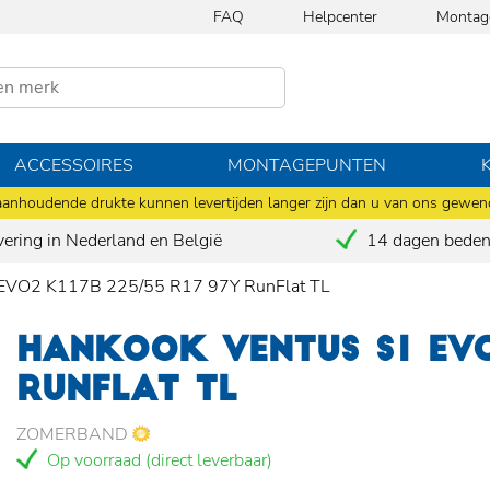
FAQ
Helpcenter
Montag
ACCESSOIRES
MONTAGEPUNTEN
anhoudende drukte kunnen levertijden langer zijn dan u van ons gewen
vering in Nederland en België
14 dagen bedenk
EVO2 K117B 225/55 R17 97Y RunFlat TL
HANKOOK VENTUS S1 EVO
RUNFLAT TL
ZOMERBAND
Op voorraad (direct leverbaar)