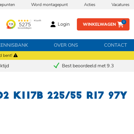
epunten
Word montagepunt
Acties
Vacatures
0
Login
WINKELWAGEN
KENNISBANK
OVER ONS
CONTACT
d bent!
tijd
Best beoordeeld met 9.3
2 K117B 225/55 R17 97Y