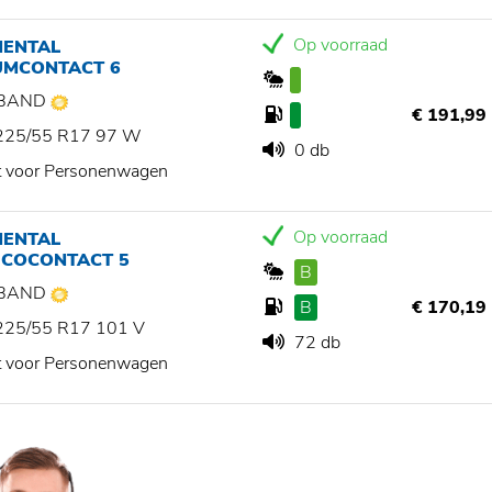
Op voorraad
NENTAL
UMCONTACT 6
BAND
€ 191,99
225/55 R17 97 W
0 db
t voor Personenwagen
Op voorraad
NENTAL
ECOCONTACT 5
B
BAND
B
€ 170,19
225/55 R17 101 V
72 db
t voor Personenwagen