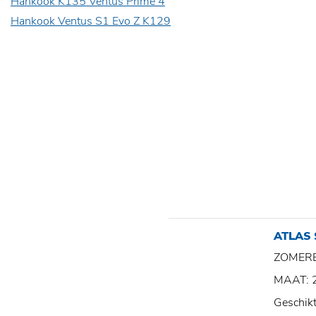
Hankook K135 Ventus Prime 4
Hankook Ventus S1 Evo Z K129
ATLAS
ZOMER
MAAT: 
Geschik