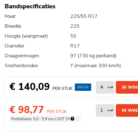
Bandspecificaties
Maat
225/55 R17
Breedte
225
Hoogte (wangmaat)
55
Diameter
R17
Draagvermogen
97 (730 kg per/band)
Snelheidsindex
Y (maximaal 300 km/h)
€ 140,09
IN WI
NIEUW
PER STUK
€ 98,77
IN WI
PER STUK
Profieldiepte: 5,0 - 5,9 mm | DOT 23