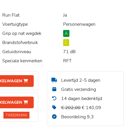
Run Flat
Ja
Voertuigtype
Personenwagen
Grip op nat wegdek
A
Brandstofverbruik
C
Geluidsniveau
71 dB
Speciale kenmerken
RFT
Levertijd 2-5 dagen
NKELWAGEN
Gratis verzending
14 dagen bedenktijd
NKELWAGEN
€ 202,00
€ 140,09
TWEEDEKANS
Beoordeling 9,3