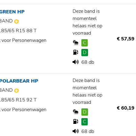
Deze band is
 GREEN HP
momenteel
BAND
helaas niet op
185/65 R15 88 T
voorraad
€ 57,59
t voor Personenwagen
C
D
68 db
Deze band is
 POLARBEAR HP
momenteel
BAND
helaas niet op
185/65 R15 92 T
voorraad
€ 60,19
t voor Personenwagen
D
C
68 db