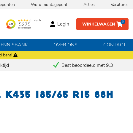
epunten
Word montagepunt
Acties
Vacatures
0
Login
WINKELWAGEN
KENNISBANK
OVER ONS
CONTACT
d bent!
tijd
Best beoordeeld met 9.3
K435 185/65 R15 88H