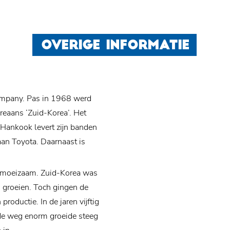
OVERIGE INFORMATIE
ompany. Pas in 1968 werd
eaans ‘Zuid-Korea’. Het
 Hankook levert zijn banden
an Toyota. Daarnaast is
l moeizaam. Zuid-Korea was
ed groeien. Toch gingen de
roductie. In de jaren vijftig
 de weg enorm groeide steeg