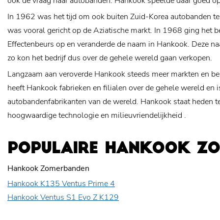
ook de vraag naar autobanden. Hankook speelde daar goed op
In 1962 was het tijd om ook buiten Zuid-Korea autobanden t
was vooral gericht op de Aziatische markt. In 1968 ging het b
Effectenbeurs op en veranderde de naam in Hankook. Deze na
zo kon het bedrijf dus over de gehele wereld gaan verkopen.
Langzaam aan veroverde Hankook steeds meer markten en be
heeft Hankook fabrieken en filialen over de gehele wereld en i
autobandenfabrikanten van de wereld. Hankook staat heden t
hoogwaardige technologie en
milieuvriendelijkheid
.
POPULAIRE HANKOOK Z
Hankook Zomerbanden
Hankook K135 Ventus Prime 4
Hankook Ventus S1 Evo Z K129