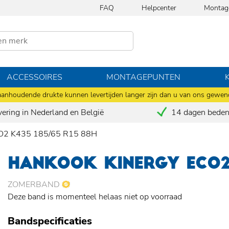
FAQ
Helpcenter
Montag
ACCESSOIRES
MONTAGEPUNTEN
anhoudende drukte kunnen levertijden langer zijn dan u van ons gewen
vering in Nederland en België
14 dagen bedenk
O2 K435 185/65 R15 88H
HANKOOK KINERGY ECO2 
ZOMERBAND
Deze band is momenteel helaas niet op voorraad
Bandspecificaties