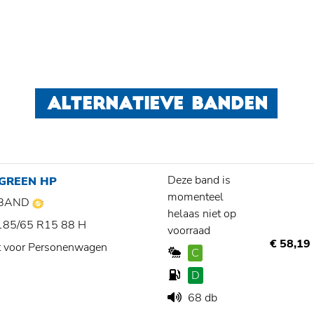
ALTERNATIEVE BANDEN
Deze band is
 GREEN HP
momenteel
BAND
helaas niet op
185/65 R15 88 H
voorraad
€ 58,19
t voor Personenwagen
C
D
68 db