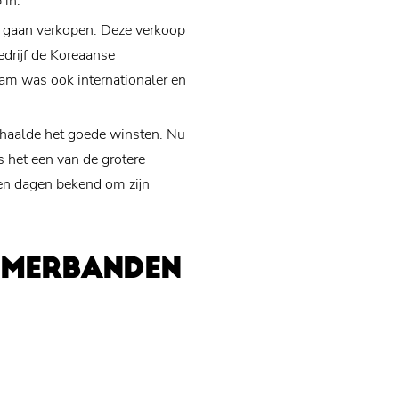
 in.
e gaan verkopen. Deze verkoop
edrijf de Koreaanse
am was ook internationaler en
haalde het goede winsten. Nu
s het een van de grotere
en dagen bekend om zijn
OMERBANDEN