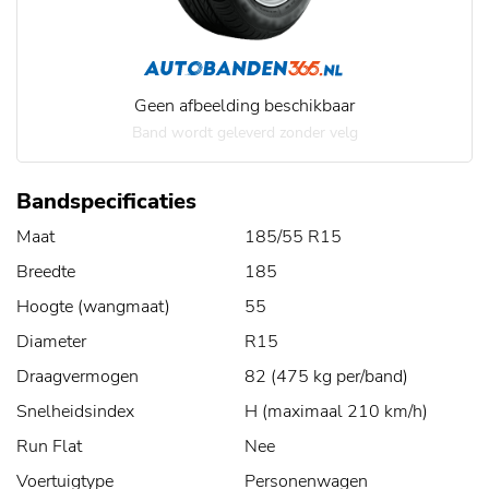
Geen afbeelding beschikbaar
Band wordt geleverd zonder velg
Bandspecificaties
Maat
185/55 R15
Breedte
185
Hoogte (wangmaat)
55
Diameter
R15
Draagvermogen
82 (475 kg per/band)
Snelheidsindex
H (maximaal 210 km/h)
Run Flat
Nee
Voertuigtype
Personenwagen