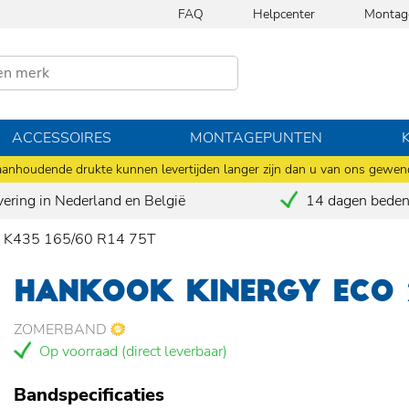
FAQ
Helpcenter
Montag
ACCESSOIRES
MONTAGEPUNTEN
anhoudende drukte kunnen levertijden langer zijn dan u van ons gewen
vering in Nederland en België
14 dagen bedenk
2 K435 165/60 R14 75T
HANKOOK KINERGY ECO 2
ZOMERBAND
Op voorraad (direct leverbaar)
Bandspecificaties