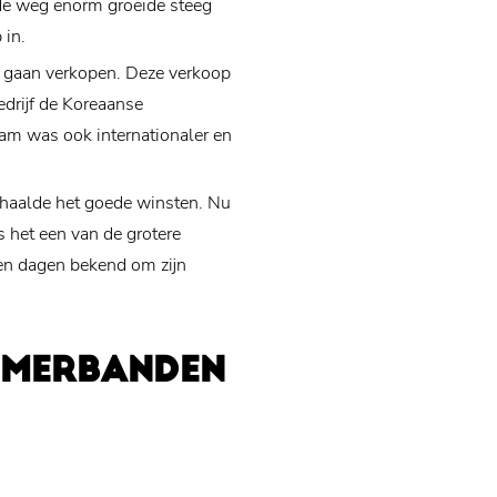
 de weg enorm groeide steeg
 in.
e gaan verkopen. Deze verkoop
edrijf de Koreaanse
am was ook internationaler en
haalde het goede winsten. Nu
s het een van de grotere
en dagen bekend om zijn
OMERBANDEN