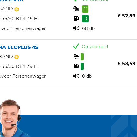
BAND
C
€ 52,89
165/60 R14 75 H
D
t voor Personenwagen
68 db
Op voorraad
NA ECOPLUS 4S
BAND
€ 53,59
165/60 R14 79 H
t voor Personenwagen
0 db