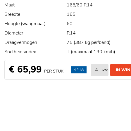
Maat
165/60 R14
Breedte
165
Hoogte (wangmaat)
60
Diameter
R14
Draagvermogen
75 (387 kg per/band)
Snelheidsindex
T (maximaal 190 km/h)
€ 65,99
IN WI
NIEUW
PER STUK