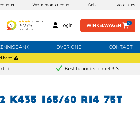
epunten
Word montagepunt
Acties
Vacatures
0
Login
WINKELWAGEN
KENNISBANK
OVER ONS
CONTACT
d bent!
tijd
Best beoordeeld met 9.3
 K435 165/60 R14 75T