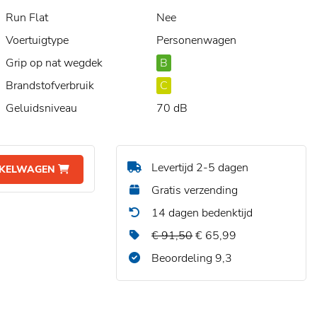
Run Flat
Nee
Voertuigtype
Personenwagen
Grip op nat wegdek
B
Brandstofverbruik
C
Geluidsniveau
70 dB
Levertijd 2-5 dagen
NKELWAGEN
Gratis verzending
14 dagen bedenktijd
€ 91,50
€ 65,99
Beoordeling 9,3