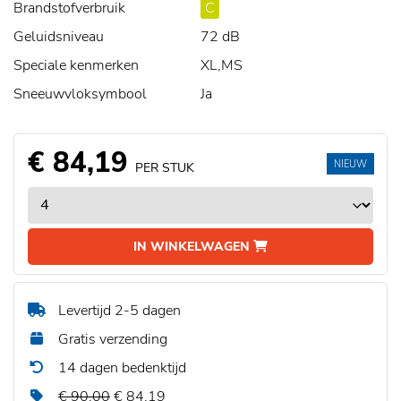
Brandstofverbruik
C
Geluidsniveau
72 dB
Speciale kenmerken
XL,MS
Sneeuwvloksymbool
Ja
€ 84,19
NIEUW
PER STUK
IN WINKELWAGEN
Levertijd 2-5 dagen
Gratis verzending
14 dagen bedenktijd
€ 90,00
€ 84,19