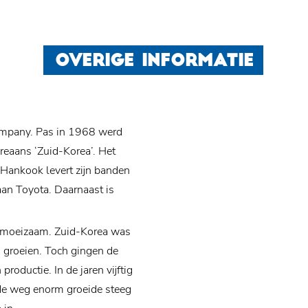
OVERIGE INFORMATIE
ompany. Pas in 1968 werd
eaans ‘Zuid-Korea’. Het
 Hankook levert zijn banden
an Toyota. Daarnaast is
l moeizaam. Zuid-Korea was
ed groeien. Toch gingen de
roductie. In de jaren vijftig
 de weg enorm groeide steeg