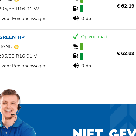
€ 62,19
205/55 R16 91 W
t voor Personenwagen
0 db
Op voorraad
 GREEN HP
BAND
€ 62,89
205/55 R16 91 V
t voor Personenwagen
0 db
NIET GE