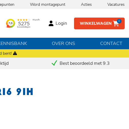
epunten
Word montagepunt
Acties
Vacatures
0
Login
WINKELWAGEN
KENNISBANK
OVER ONS
CONTACT
d bent!
tijd
Best beoordeeld met 9.3
16 91H