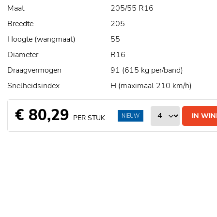
Maat
205/55 R16
Breedte
205
Hoogte (wangmaat)
55
Diameter
R16
Draagvermogen
91 (615 kg per/band)
Snelheidsindex
H (maximaal 210 km/h)
€ 80,29
IN WI
NIEUW
PER STUK