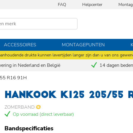
FAQ
Helpcenter
Montag
ACCESSOIRES
MONTAGEPUNTEN
anhoudende drukte kunnen levertijden langer zijn dan u van ons gewen
vering in Nederland en België
14 dagen bedenk
55 R16 91H
HANKOOK K125 205/55 R
ZOMERBAND
Op voorraad (direct leverbaar)
Bandspecificaties