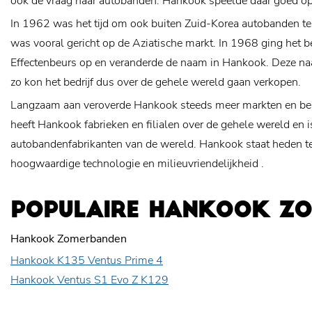
ook de vraag naar autobanden. Hankook speelde daar goed op
In 1962 was het tijd om ook buiten Zuid-Korea autobanden t
was vooral gericht op de Aziatische markt. In 1968 ging het b
Effectenbeurs op en veranderde de naam in Hankook. Deze na
zo kon het bedrijf dus over de gehele wereld gaan verkopen.
Langzaam aan veroverde Hankook steeds meer markten en be
heeft Hankook fabrieken en filialen over de gehele wereld en i
autobandenfabrikanten van de wereld. Hankook staat heden t
hoogwaardige technologie en
milieuvriendelijkheid
.
POPULAIRE HANKOOK Z
Hankook Zomerbanden
Hankook K135 Ventus Prime 4
Hankook Ventus S1 Evo Z K129