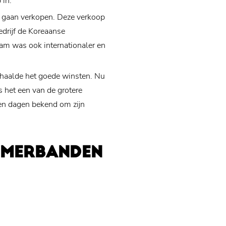
 in.
e gaan verkopen. Deze verkoop
edrijf de Koreaanse
am was ook internationaler en
haalde het goede winsten. Nu
s het een van de grotere
en dagen bekend om zijn
OMERBANDEN