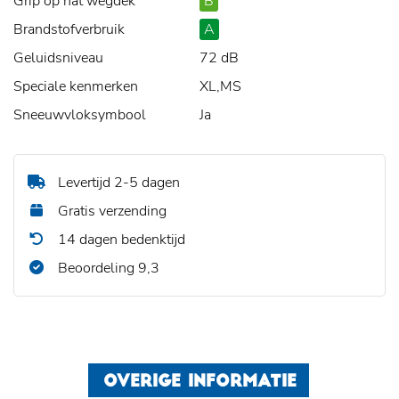
Grip op nat wegdek
B
Brandstofverbruik
A
Geluidsniveau
72 dB
Speciale kenmerken
XL,MS
Sneeuwvloksymbool
Ja
Levertijd 2-5 dagen
Gratis verzending
14 dagen bedenktijd
Beoordeling 9,3
OVERIGE INFORMATIE