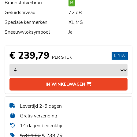
Brandstofverbruik
B
Geluidsniveau
72 dB
Speciale kenmerken
XL,MS
Sneeuwvloksymbool
Ja
€ 239,79
NIEUW
PER STUK
IN WINKELWAGEN
Levertijd 2-5 dagen
Gratis verzending
14 dagen bedenktijd
€ 314,50
€ 239,79