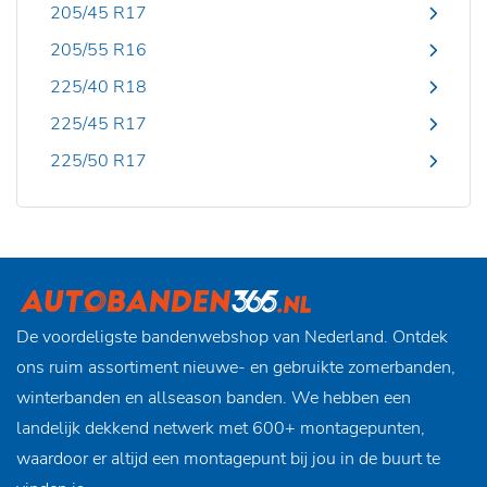
205/45 R17
205/55 R16
225/40 R18
225/45 R17
225/50 R17
De voordeligste bandenwebshop van Nederland. Ontdek
ons ruim assortiment nieuwe- en gebruikte zomerbanden,
winterbanden en allseason banden. We hebben een
landelijk dekkend netwerk met 600+ montagepunten,
waardoor er altijd een montagepunt bij jou in de buurt te