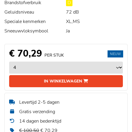
Brandstofverbruik
D
Geluidsniveau
72 dB
Speciale kenmerken
XL,MS
Sneeuwvloksymbool
Ja
€ 70,29
NIEUW
PER STUK
IN WINKELWAGEN
Levertijd 2-5 dagen
Gratis verzending
14 dagen bedenktijd
€ 100,50
€ 70,29