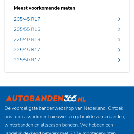
Meest voorkomende maten
205/45 R17
205/55 R16
225/40 R18
225/45 R17
225/50 R17
De voordeligste bandenwebshop van Nederland. Ontdek
ons ruim assortiment nieuwe- en gebruikte zomerbanden,
winterbanden en allseason banden. We hebben een
landelijk dekkend netwerk met 600+ montagepunten,