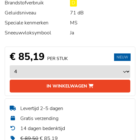
Brandstofverbruik
D
Geluidsniveau
71 dB
Speciale kenmerken
MS
Sneeuwvloksymbool
Ja
€ 85,19
NIEUW
PER STUK
IN WINKELWAGEN
Levertijd 2-5 dagen
Gratis verzending
14 dagen bedenktijd
€ 89,50
€ 85,19