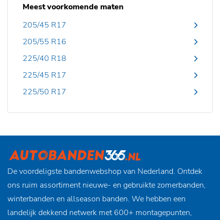
Meest voorkomende maten
205/45 R17
205/55 R16
225/40 R18
225/45 R17
225/50 R17
De voordeligste bandenwebshop van Nederland. Ontdek
ons ruim assortiment nieuwe- en gebruikte zomerbanden,
winterbanden en allseason banden. We hebben een
landelijk dekkend netwerk met 600+ montagepunten,