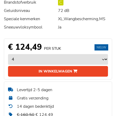
Brandstofverbruik
C
Geluidsniveau
72 dB
Speciale kenmerken
XL,Wangbescherming,MS
Sneeuwvloksymbool
Ja
€ 124,49
NIEUW
PER STUK
IN WINKELWAGEN
Levertijd 2-5 dagen
Gratis verzending
14 dagen bedenktijd
€ 160,50
€ 124,49