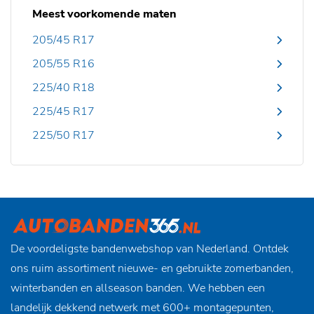
Meest voorkomende maten
205/45 R17
205/55 R16
225/40 R18
225/45 R17
225/50 R17
De voordeligste bandenwebshop van Nederland. Ontdek
ons ruim assortiment nieuwe- en gebruikte zomerbanden,
winterbanden en allseason banden. We hebben een
landelijk dekkend netwerk met 600+ montagepunten,