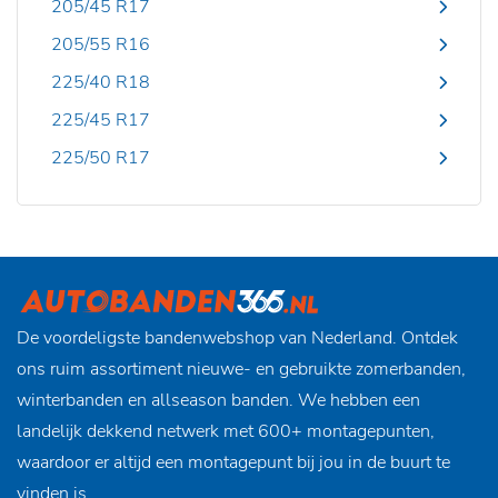
205/45 R17
205/55 R16
225/40 R18
225/45 R17
225/50 R17
De voordeligste bandenwebshop van Nederland. Ontdek
ons ruim assortiment nieuwe- en gebruikte zomerbanden,
winterbanden en allseason banden. We hebben een
landelijk dekkend netwerk met 600+ montagepunten,
waardoor er altijd een montagepunt bij jou in de buurt te
vinden is.