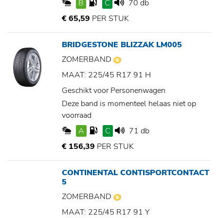
B
C
70 db
€ 65,59
PER STUK
BRIDGESTONE BLIZZAK LM005
ZOMERBAND
MAAT: 225/45 R17 91 H
Geschikt voor Personenwagen
Deze band is momenteel helaas niet op
voorraad
A
C
71 db
€ 156,39
PER STUK
CONTINENTAL CONTISPORTCONTACT
5
ZOMERBAND
MAAT: 225/45 R17 91 Y