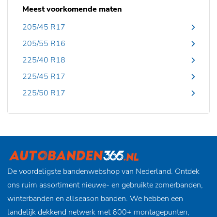
Meest voorkomende maten
205/45 R17
205/55 R16
225/40 R18
225/45 R17
225/50 R17
De voordeligste bandenwebshop van Nederland. Ontdek
ons ruim assortiment nieuwe- en gebruikte zomerbanden,
winterbanden en allseason banden. We hebben een
landelijk dekkend netwerk met 600+ montagepunten,