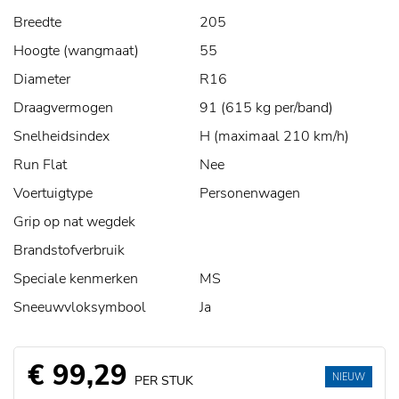
Breedte
205
Hoogte (wangmaat)
55
Diameter
R16
Draagvermogen
91 (615 kg per/band)
Snelheidsindex
H (maximaal 210 km/h)
Run Flat
Nee
Voertuigtype
Personenwagen
Grip op nat wegdek
Brandstofverbruik
Speciale kenmerken
MS
Sneeuwvloksymbool
Ja
€ 99,29
NIEUW
PER STUK